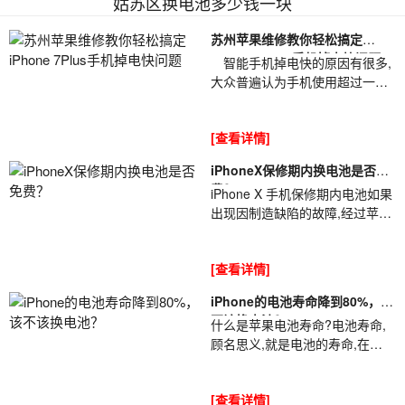
姑苏区换电池多少钱一块
苏州苹果维修教你轻松搞定
iPhone 7Plus手机掉电快问题
智能手机掉电快的原因有很多,
大众普遍认为手机使用超过一两
年电池续航就不行了,手机电池不
耐用,小编也是这么认为的.就拿苹
[查看详情]
果iPhone 7plus这款机型来说吧,
发布到现在也有几年光景了,虽然
iPhoneX保修期内换电池是否免
苹果11系列带动了果粉的新一轮
费？
iPhone X 手机保修期内电池如果
购买力度,不过iPhone 7plus也还
出现因制造缺陷的故障,经过苹果
是有市场的,换种说法就是直到今
售后服务中心鉴定后可以免费更
日大众缘不错呢!有不少用户对本
换.一、iPhone手机电池更换政策
站反馈iPhone 7plus手机掉电太
[查看详情]
如下:苹果 的有限保修可以为因制
快了...
造缺陷而出现故障的电池提供保
iPhone的电池寿命降到80%，该
障,但不会为因正常使用而损耗的
不该换电池？
什么是苹果电池寿命?电池寿命,
电池提供保障.电池的更换费用取
顾名思义,就是电池的寿命,在
决于 iPhone 机型,以及问题在不
iOS11上,苹果在“电池”选项中加
在保修苏州苹果换电池地址、苹
入了一个新的概念——“电池寿
果Care 计划或消费者权益法的保
[查看详情]
命”,我们打开后会看到一个“电池
障范围内....