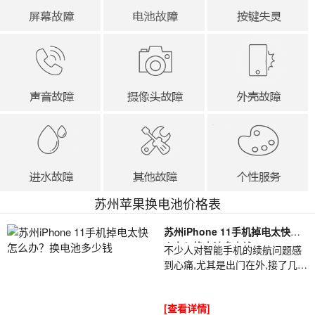
苏州苹果换电池价格表
苏州iPhone 11手机掉电太快怎
么办？换电池多少钱
不少人对智能手机的续航问题感
到心痛,尤其是出门在外,接了几个
电话明显看到手机电量直线下降.
小伙伴们都很期待苹果公司能改
[查看详情]
善这方面的问题,然而每次苹果一