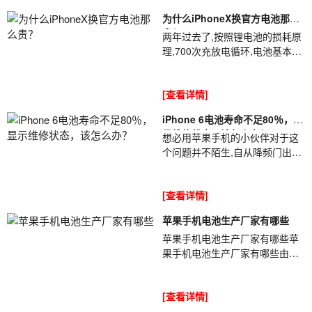
出新品都会被吐槽的体无完肤.就
为什么iPhoneX换官方电池那么
拿苹果iPhone 11手机来说,用户
贵？
两年过去了,按照锂电池的损耗原
反映电池太不经用了,而且掉电特
理,700次充放电循环,电池基本上
别快.针对iPhone 11手机掉电快
就废了一半.许多iPhoneX机主反
的问题,苏州苹果换电池地址小编
应,他们开始收到了电池寿命低于
为大家分享一下解决方法...
[查看详情]
80%的警告;这意味着要么该换电
池...
iPhone 6电池寿命不足80％，显
示维修状态，该怎么办？
想必用苹果手机的小伙伴对于这
个问题并不陌生,自从降频门出现
之后随后推出的ios11.3系统,就加
入了这个电池健康度的功能,可以
[查看详情]
主观的看到自己电池的使用情况,
就拿小编这款苹果6来说已经四年
苹果手机电池生产厂家有哪些
有余,怎么说也算是一个老古董了
苹果手机电池生产厂家有哪些苹
吧,而电池健康...
果手机电池生产厂家有哪些由于
苹果是家大的公司,而且它的产品
销量很高,所以手机的很多元件都
[查看详情]
是经过...