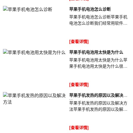
健康”选项,进而看到自己电池的最
苹果手机电池怎么诊断
大容量,比如电池容量85%的意思
苹果手机电池怎么诊断苹果手机
就是：相比于新电池而言,你现在
电池怎么诊断我们经常用软件检
的电池容量只有新电池的85%,如
测iPhone手机的电池[ybt001],其
果你的电池容量低于一定的值,就
实咋iPhone设置里面也可以诊断,
会影响手机的性能,...
[查看详情]
自iOS1...
苹果手机电池用太快是为什么
苹果手机电池用太快是为什么苹
果手机电池用太快是为什么很多
iPhone用户反应[ybt001]，在
iPhone手机使用大约一年后电池
[查看详情]
的续航能力就...
苹果手机发热的原因以及解决方
法
苹果手机发热的原因以及解决方
法苹果手机发热的原因以及解决
方法随着手机的功能增多,用法增
多[ybt001],在使用iPhone手机时,
[查看详情]
手机...